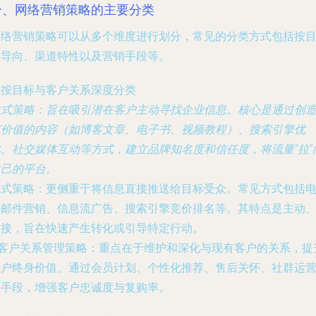
一、网络营销策略的主要分类
网络营销策略可以从多个维度进行划分，常见的分类方式包括按
标导向、渠道特性以及营销手段等。
. 按目标与客户关系深度分类
拉式策略
：旨在吸引潜在客户主动寻找企业信息。核心是通过创
有价值的内容（如博客文章、电子书、视频教程）、搜索引擎优
化、社交媒体互动等方式，建立品牌知名度和信任度，将流量“拉”
自己的平台。
推式策略
：更侧重于将信息直接推送给目标受众。常见方式包括
子邮件营销、信息流广告、搜索引擎竞价排名等。其特点是主动
直接，旨在快速产生转化或引导特定行动。
客户关系管理策略
：重点在于维护和深化与现有客户的关系，提
客户终身价值。通过会员计划、个性化推荐、售后关怀、社群运
等手段，增强客户忠诚度与复购率。