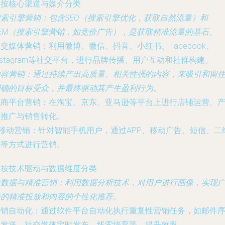
. 按核心渠道与媒介分类
搜索引擎营销
：包含SEO（搜索引擎优化，获取自然流量）和
SEM（搜索引擎营销，如竞价广告），是获取精准流量的基石。
社交媒体营销
：利用微博、微信、抖音、小红书、Facebook、
nstagram等社交平台，进行品牌传播、用户互动和社群构建。
内容营销
：通过持续产出高质量、相关性强的内容，来吸引和留
明确的目标受众，并最终驱动其产生盈利行为。
电商平台营销
：在淘宝、京东、亚马逊等平台上进行店铺运营、
品推广与销售转化。
移动营销
：针对智能手机用户，通过APP、移动广告、短信、二
码等方式进行营销。
. 按技术驱动与数据维度分类
大数据与精准营销
：利用数据分析技术，对用户进行画像，实现
告的精准投放和内容的个性化推荐。
营销自动化
：通过软件平台自动化执行重复性营销任务，如邮件
列发送、社交媒体定时发布、线索培育等，提升效率。